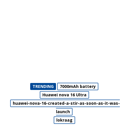
TRENDING
7000mAh battery
Huawei nova 16 Ultra
huawei-nova-16-created-a-stir-as-soon-as-it-was-
launch
lokraag