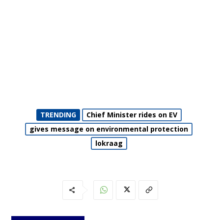
TRENDING
Chief Minister rides on EV
gives message on environmental protection
lokraag