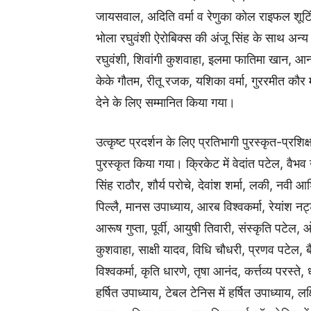
जायसवाल, अद‍िति वर्मा व रेणुका कोल राइफल शूट‍
भोला रघुवंशी ऐरोबिक्स की अंजू सिंह के साथ अन्य विधा
रघुवंशी, श‍िवांगी कुशवाहा, इलमा फातिमा खान, आन्
केके गौतम, रीतू रजक, यश‍िका वर्मा, गुररमीत कौर मथा
देने के लिए सम्मानित किया गया।
उत्कृष्ट प्रदर्शन के लिए प्रतिभागी पुरस्कृत-प्रश‍िक
पुरस्कृत किया गया। क्रिकेट में वेदांत पटेल, वैभव उ
सिंह राठौर, शौर्य परोचे, देवांश शर्मा, लकी, नवी आश
पिल्लै, मानस उपाध्याय, आरब विश्वकर्मा, रेयांश नट्
आरूष गुप्ता, पूर्वी, आयुषी तिवारी, संस्कृति पटेल, ओ
कुशवाहा, साक्षी यादव, व‍िध‍ि चौधरी, प्रणव पटेल, बैड
विश्वकर्मा, कृति धारणे, तृषा आनंद, कर्त्तव्य परस्त
हर्ष‍ित उपाध्याय, टेबल टेनिस में हर्ष‍ित उपाध्याय, ल