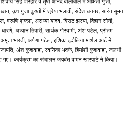
‍िवाय सिंह परिहार व तृषा आनंद वालीबाल में अक्ष‍िता गुप्ता,
 खान, कृष गुप्ता कुश्ती में श्रेया भलावी, संदेश धनगर, सारंग सुमन
रवाल, वरूण‍ि शुक्ला, अराध्या यादव, विराट झस्या, विहान सोनी,
ूर्ण धारणे, अव्यान तिवारी, सार्थक गोस्वामी, अंश पटेल, प्रीतम
 अमृता भारती, अर्पणा पटेल, इश‍िका इंदौलिया मार्शल आर्ट में
 प्रजापति, अंश कुशवाहा, स्वर्ण‍िका भदके, हिमांशी कुशवाहा, जलधी
िए गए। कार्यक्रम का संचालन जयवंत वामन खारपाटे ने किया।