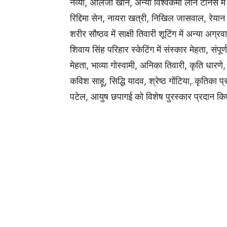
नव्या, अलिजा खान, अन्या विश्वकर्मा लॉन टेनिस में श
रिद्द‍िमा सेन, नायरा खत्री, न‍िख‍िल जासवाल, रेयान
शरीर सौष्ठव में साक्षी तिवारी शूटिंग में अन्या अग्
श‍िवाय सिंह परिहार स्केटिंग में संस्कार मेहता, संप
मेहता, भाव्या गोस्वामी, अनिका तिवारी, कृति धारणे,
कवि‍श साहू, सिद्ध‍ि यादव, श्रेष्ठ गोंटिया, कृतिका
पटेल, आयुष छपागई को विशेष पुरस्कार प्रदान क