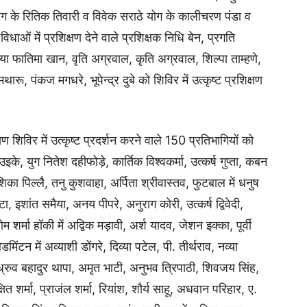
िंग के रितिक तिवारी व विवेक सराठे योग के कालीचरण पंडा व
ओं में प्रश‍िक्षण देने वाले प्रश‍िक्षक न‍िध‍ि बेन, प्रगति
या फातिमा खान, वृति अग्रवाल, कृति अग्रवाल, श‍िल्पा ताम्हणे,
रू, पंकज मगधरे, भूपेन्द्र दुबे को श‍िविर में उत्कृष्ट प्रश‍िक्षण
्षण श‍िविर में उत्कृष्ट प्रदर्शन करने वाले 150 प्रतिभागियों को
इके, युग नितेश दहीफोड़े, कार्तिक विश्वकर्मा, उत्कर्ष गुप्ता, कबन
‍िका पिल्लै, तनु कुशवाहा, अर्प‍िता श्रीवास्तव, फुटबाल में धनुष
टा, इशांत समैया, अनय पीपरे, अनुराग कोरी, उत्कर्ष द्विवेदी,
म शर्मा हॉकी में अद्विक मड़ावी, अर्श यादव, जेशन इक्का, पूर्वी
मिंटन में अव्याशी डोंगरे, दिव्या पटेल, पी. तीर्थराव, नव्या
े, ध्रुव बहादुर थापा, अमृत भाटी, अनुभव त्रिपाठी, श‍िवजय सिंह,
क्ष‍ित शर्मा, प्राजंल शर्मा, रियांश, शौर्य साहू, अधवान परिहार, ए.