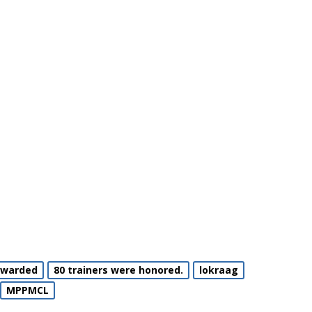
awarded
80 trainers were honored.
lokraag
MPPMCL