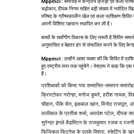
Mppmcl :
समारोह में केन्द्रीय क्रीड़ा एवं कला परि
चढ़ोकार, दीपक निगम सहित बड़ी संख्या में नवोदित खि
परिषद के ग्रीष्मकालीन खेल एवं कला प्रशि‍क्षण श‍िविर ने
अपनी विशि‍ष्ट पहचान स्थापित कर ली है।
बच्चों के सर्वांगीण विकास के लिए जरूरी है श‍िविर-समा
अनुशासित व बेहतर ढंग से संचालित करने के लिए केन्द
Mppmcl :
उन्होंने आशा व्यक्त की कि श‍िविर में प्रश‍ि
हुए राष्ट्रीय स्तर तक पहुंचेंगे। मेश्राम ने कहा कि एक 
हैं।
प्रश‍िक्षकों को किया गया सम्मानित-समापन समारोह
क्रिस्टोफर नरोन्हा, मनोज कुमरे, हरीश नायक, वि
चौहान, पीके सेन, इकबाल खान, विनोद राजपूत, 
वालीबाल के प्रतीक शर्मा, अवधेश पटेल, दीपक साहू
सुरेन्द्र इंगले बैडमिंटन के राजकुमार रजक व रजन
फिजिकल फ‍िटनेस के एलके मिश्रा, स्केटिंग के ऋष