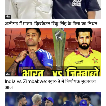
खेल
अलीगढ़ में मातम: क्रिकेटर रिंकू सिंह के पिता का निधन
खेल
India vs Zimbabwe: सुपर-8 में निर्णायक मुकाबला
आज