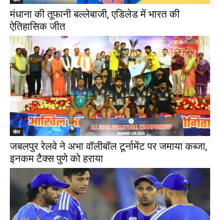
मंधाना की तूफानी बल्लेबाजी, एडिलेड में भारत की
ऐतिहासिक जीत
खेल
जबलपुर रेलवे ने अभा वॉलीबॉल टूर्नामेंट पर जमाया कब्जा,
इनकम टैक्स पुणे को हराया