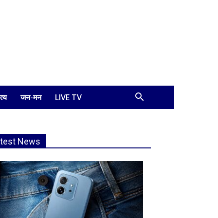
त्य
जन-मन
LIVE TV
atest News