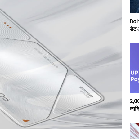
Boltt
डेट
₹2,00
जानि