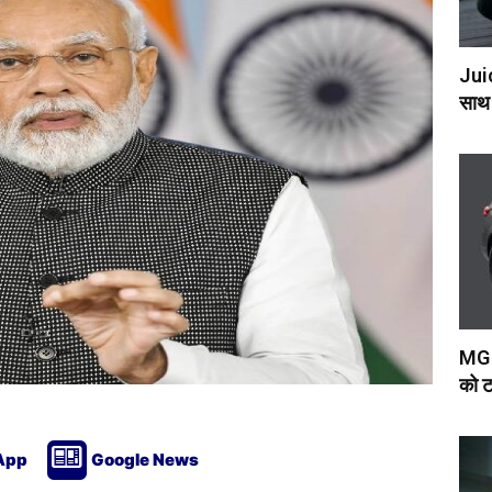
Juic
साथ 
MG 
को ट
App
Google News