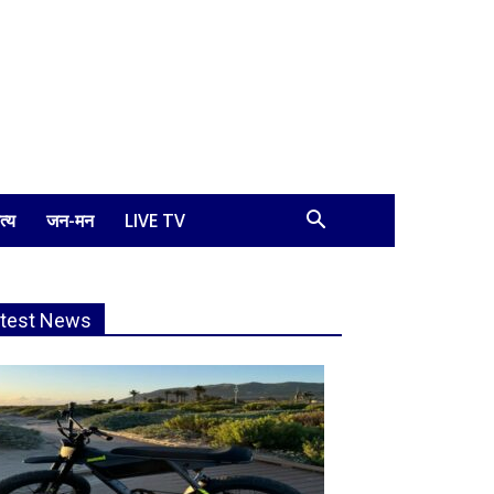
त्य
जन-मन
LIVE TV
atest News