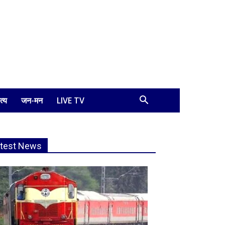
त्य
जन-मन
LIVE TV
atest News