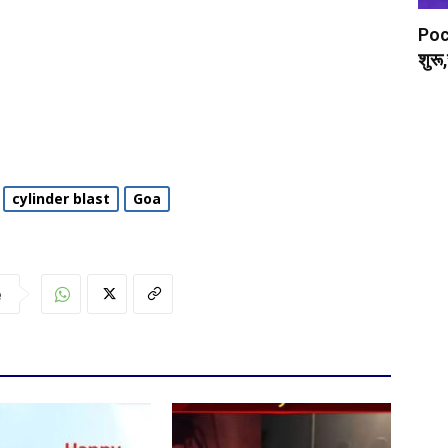
Poc
शुरू,
cylinder blast
Goa
e