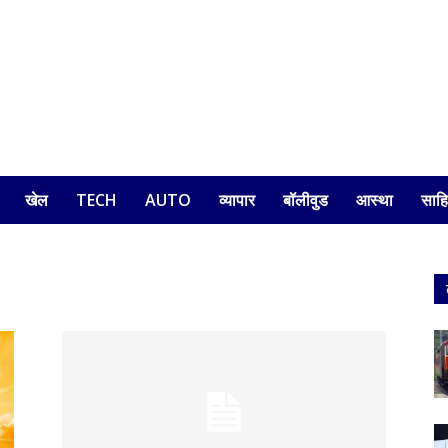
खेल
TECH
AUTO
व्यापार
बॉलीवुड
आस्था
साहि