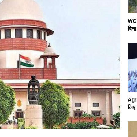
WCR 
बिना
Agri
लिए 