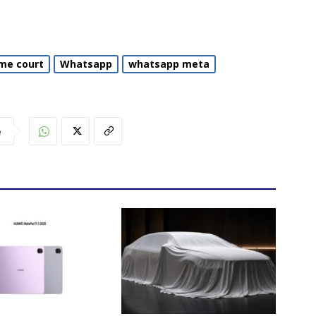
me court
Whatsapp
whatsapp meta
e