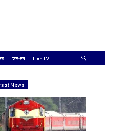
त्य
जन-मन
LIVE TV
atest News