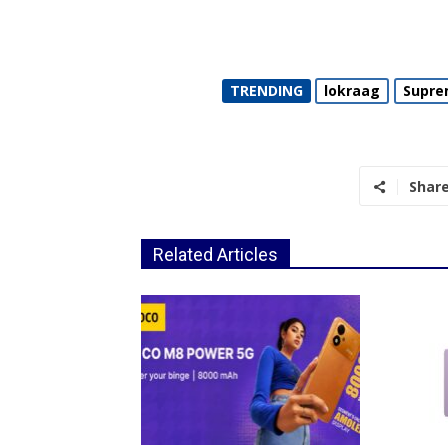
TRENDING
lokraag
Supre
Shar
Related Articles