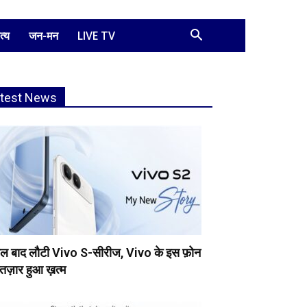
त्य
जन-मन
LIVE TV
atest News
ाल बाद लौटी Vivo S-सीरीज, Vivo के इस फ़ोन
ंतज़ार हुआ ख़त्म