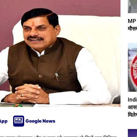
MP 
मौसम
Indi
आसान
मिलेग
App
Google News