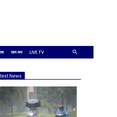
त्य
जन-मन
LIVE TV
atest News