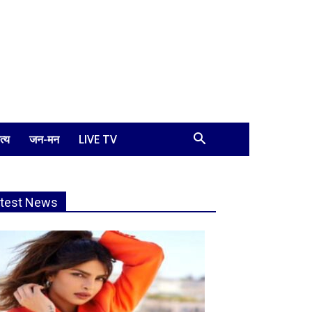
त्य
जन-मन
LIVE TV
atest News