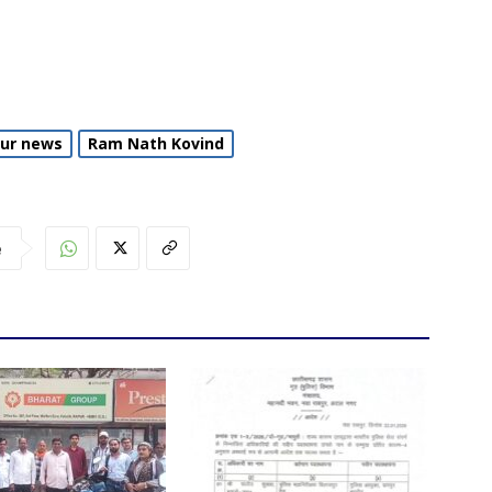
pur news
Ram Nath Kovind
e