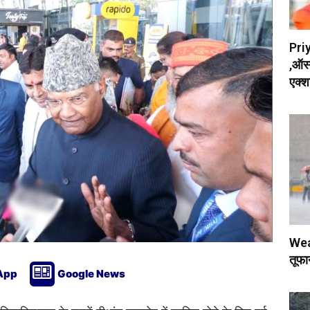
Priy
,ऑस्
एक्श
Weat
तूफा
App
Google News