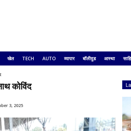
खेल
TECH
AUTO
व्यापार
बॉलीवुड
आस्था
साहि
द
ामनाथ कोविंद
L
ber 3, 2025