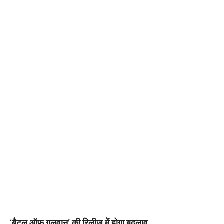
‘
बैटल ऑफ गलवान’ की रिलीज में होगा बदलाव