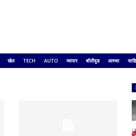
खेल
TECH
AUTO
व्यापार
बॉलीवुड
आस्था
साहि